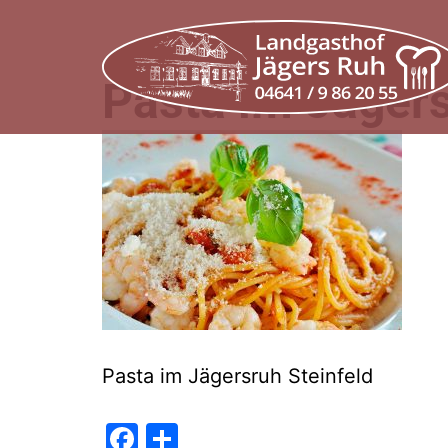
Zum
Inhalt
springen
Pasta im Jägers
Pasta im Jägersruh Steinfeld
Facebook
Teilen