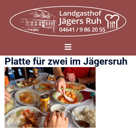
Zum
Inhalt
springen
Menü
umschalten
Platte für zwei im Jägersruh