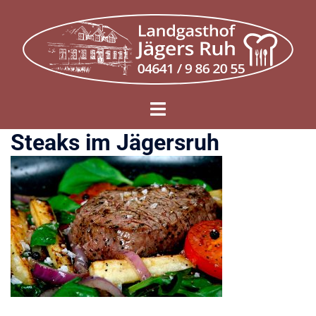
Zum
Inhalt
springen
Menü
umschalten
Steaks im Jägersruh