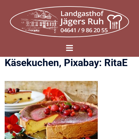
Zum
Inhalt
springen
Menü
umschalten
Käsekuchen, Pixabay: RitaE