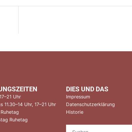
tion
UNGSZEITEN
DIES UND DAS
 17–21 Uhr
Impressum
s 11.30–14 Uhr, 17–21 Uhr
Datenschutzerklärung
 Ruhetag
Historie
tag Ruhetag
Suchen