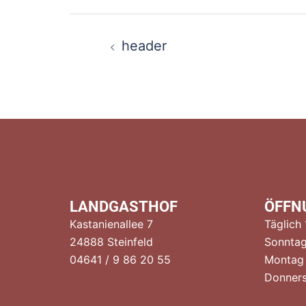
Beitragsnaviga
header
LANDGASTHOF
ÖFFN
Kastanienallee 7
Täglich
24888 Steinfeld
Sonntag
04641 / 9 86 20 55
Montag
Donners