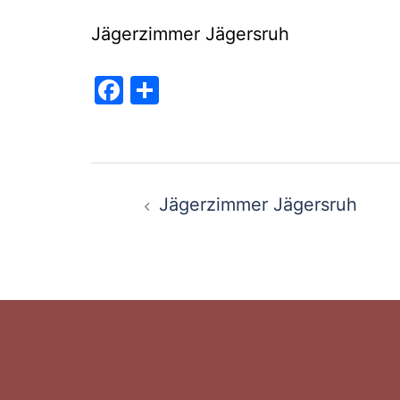
Jägerzimmer Jägersruh
Facebook
Teilen
Beitragsnaviga
Jägerzimmer Jägersruh