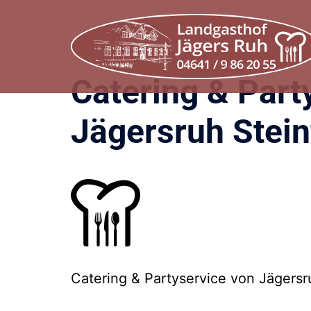
Zum
Inhalt
springen
Catering & Part
Jägersruh Stein
Catering & Partyservice von Jägersru