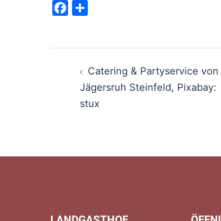
Facebook
Teilen
Beitragsnaviga
Catering & Partyservice von
Jägersruh Steinfeld, Pixabay:
stux
LANDGASTHOF
ÖFFN