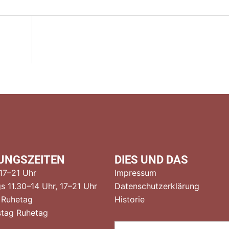
tion
UNGSZEITEN
DIES UND DAS
 17–21 Uhr
Impressum
s 11.30–14 Uhr, 17–21 Uhr
Datenschutzerklärung
 Ruhetag
Historie
tag Ruhetag
Suchen