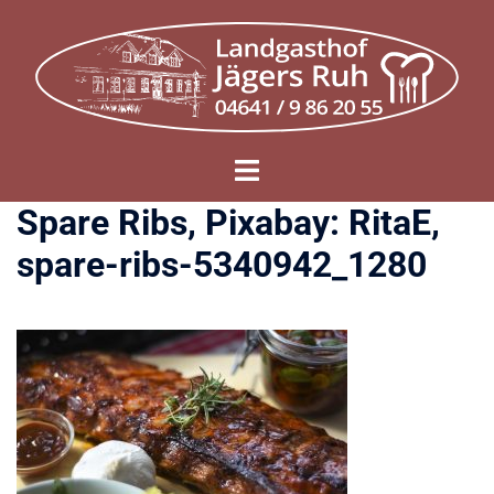
Zum
Inhalt
springen
Menü
umschalten
Spare Ribs, Pixabay: RitaE,
spare-ribs-5340942_1280